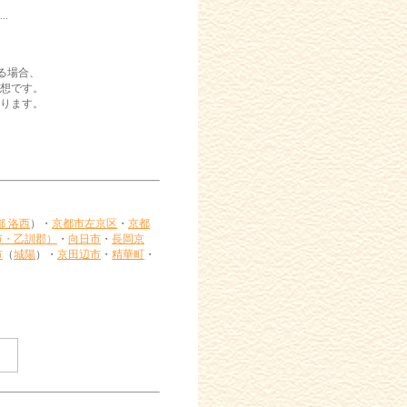
..
る場合、
想です。
ります。
都 洛西
）・
京都市左京区
・
京都
市・乙訓郡）
・
向日市
・
長岡京
市
（
城陽
）・
京田辺市
・
精華町
・