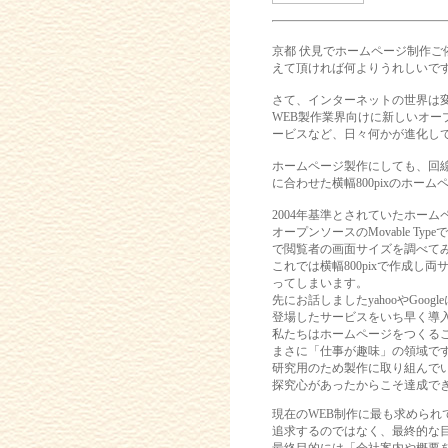
京都 伏見でホームページ制作
えて頂ければ何よりうれしいで
さて、インターネットの世界は
WEB製作業界向けに新しいオープ
ービスなど、日々何かが進化し
ホームページ製作にしても、回線
に合わせた横幅800pixのホ
2004年基準とされていたホームペ
オープンソースのMovable Typ
で閲覧者の画面サイズを調べてみると
これでは横幅800pixで作成
ってしまいます。
先にお話しましたyahooやGo
登場したサービスをいち早く導
私たちはホームページをつくる
まさに「仕事が趣味」の領域で
研究用のため製作に取り組んで
探究心があったからこそ達成で
現在のWEB制作に最も求められ
追求するのではなく、最終的な