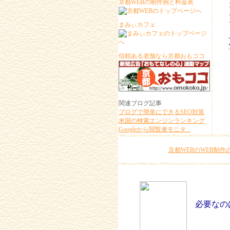
京都WEBの制作例と料金表
まみぃカフェ
信頼ある老舗なら京都おもココ
関連ブログ記事
ブログで簡単にできるSEO対策
米国の検索エンジンランキング
Googleから閲覧者モニタ...
京都WEBのWEB制
必要なのは