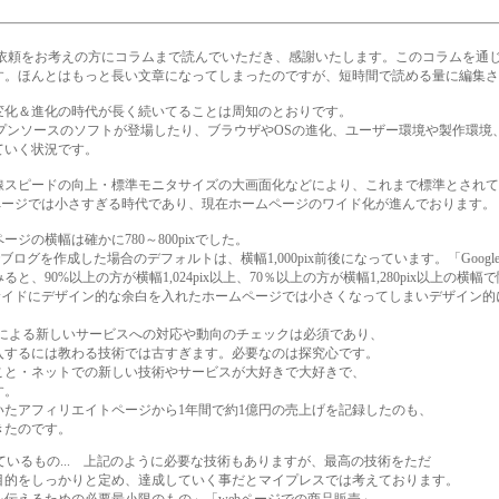
ご依頼をお考えの方にコラムまで読んでいただき、感謝いたします。このコラムを通
す。ほんとはもっと長い文章になってしまったのですが、短時間で読める量に編集さ
変化＆進化の時代が長く続いてることは周知のとおりです。
ンソースのソフトが登場したり、ブラウザやOSの進化、ユーザー環境や製作環境、yah
ていく状況です。
スピードの向上・標準モニタサイズの大画面化などにより、これまで標準とされていた
ームページでは小さすぎる時代であり、現在ホームページのワイド化が進んでおります。
ージの横幅は確かに780～800pixでした。
eでブログを作成した場合のデフォルトは、横幅1,000pix前後になっています。「Google 
、90%以上の方が横幅1,024pix以上、70％以上の方が横幅1,280pix以上の横
し両サイドにデザイン的な余白を入れたホームページでは小さくなってしまいデザイン
ogleによる新しいサービスへの対応や動向のチェックは必須であり、
入するには教わる技術では古すぎます。必要なのは探究心です。
こと・ネットでの新しい技術やサービスが大好きで大好きで、
す。
いたアフィリエイトページから1年間で約1億円の売上げを記録したのも、
きたのです。
ているもの... 上記のように必要な技術もありますが、最高の技術をただ
目的をしっかりと定め、達成していく事だとマイプレスでは考えております。