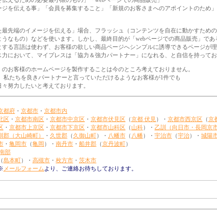
伝えるための必要最小限のもの」「webページでの商品販売」
ジを伝える事」「会員を募集すること」「新規のお客さまへのアポイントのため」.
た最先端のイメージを伝える」場合、フラッシュ（コンテンツを自在に動かすための
うなもの）などを使います。しかし、最終目的が「webページでの商品販売」であ
とする言語は使わず、お客様の欲しい商品ページへシンプルに誘導できるページが理
ス力において、マイプレスは「協力＆強力パートナー」になれる、と自信を持ってお
くのお客様のホームページを製作することは今のところ考えておりません。
、私たちを良きパートナーと言っていただけるようなお客様が1件でも
日々努力したいと考えております。
京都府
・
京都市
・
京都市内
北区
・
京都市南区
・
京都市中京区
・
京都市伏見区
（
京都 伏見
）・
京都市西京区
（
京
区
・
京都市上京区
・
京都市下京区
・
京都市山科区
（
山科
）・
乙訓（向日市・長岡京
訓郡（大山崎町）
・
久世郡
（
久御山町
）・
八幡市
（
八幡
）・
宇治市
（
宇治
）・
城陽
市
・
亀岡市
（
亀岡
）・
南丹市
・
船井郡
（
京丹波町
）
 南部
（
島本町
）・
高槻市
・
枚方市
・
茨木市
※
メールフォーム
より、ご連絡お待ちしております。