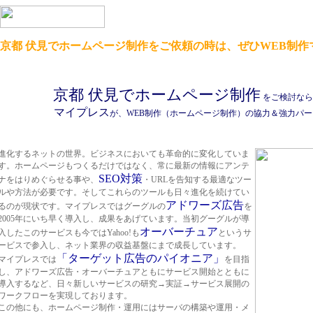
京都 伏見でホームページ制作をご依頼の時は、ぜひWEB制作
京都 伏見でホームページ制作
をご検討なら
マイプレス
が、WEB制作（ホームページ制作）の協力＆強力パ
進化するネットの世界。ビジネスにおいても革命的に変化していま
す。ホームページもつくるだけではなく、常に最新の情報にアンテ
SEO対策
ナをはりめぐらせる事や、
・URLを告知する最適なツー
ルや方法が必要です。そしてこれらのツールも日々進化を続けてい
アドワーズ広告
るのが現状です。マイプレスではグーグルの
を
2005年にいち早く導入し、成果をあげています。当初グーグルが導
オーバーチュア
入したこのサービスも今ではYahoo!も
というサ
ービスで参入し、ネット業界の収益基盤にまで成長しています。
「ターゲット広告のパイオニア」
マイプレスでは
を目指
し、アドワーズ広告・オーバーチュアともにサービス開始とともに
導入するなど、日々新しいサービスの研究→実証→サービス展開の
ワークフローを実現しております。
この他にも、ホームページ制作・運用にはサーバの構築
や運用・メ