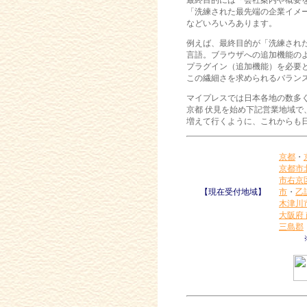
最終目的には「会社案内や概要を
「洗練された最先端の企業イメー
などいろいろあります。
例えば、最終目的が「洗練され
言語。ブラウザへの追加機能のよ
プラグイン（追加機能）を必要
この繊細さを求められるバラン
マイプレスでは日本各地の数多
京都 伏見を始め下記営業地域で
増えて行くように、これからも
京都
・
京都市
市右京
【現在受付地域】
市
・
乙
木津川
大阪府
三島郡