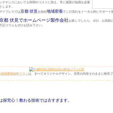
ンテナンスにおいて
も時間やコストに加え、常に最新の知識を必要
とします。
京都 伏見
地域密着
マイプレスでは
を始め
でこの流れをトータル的にサポート
京都 伏見でホームページ製作会社
お探しでしたら、ぜひ、お気軽
下記コラムもぜひお読み下さい。
作の初期費用無料プラン
は、すべてオリジナルデザイン。充実の内容そのままに格安プ
探究心！教わる技術では古すぎます。